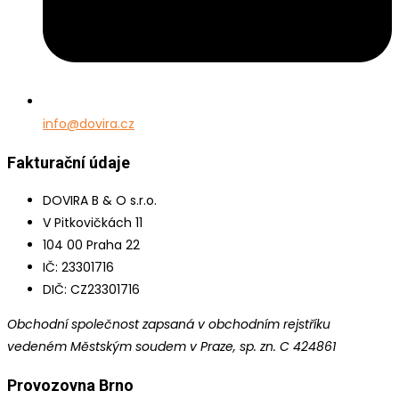
info@dovira.cz
Fakturační údaje
DOVIRA B & O s.r.o.
V Pitkovičkách 11
104 00 Praha 22
IČ: 23301716
DIČ: CZ23301716
Obchodní společnost zapsaná v obchodním rejstříku
vedeném Městským soudem v Praze, sp. zn. C 424861
Provozovna Brno