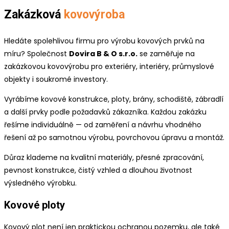
Zakázková
kovovýroba
Hledáte spolehlivou firmu pro výrobu kovových prvků na
míru? Společnost
Dovira B & O s.r.o.
se zaměřuje na
zakázkovou kovovýrobu pro exteriéry, interiéry, průmyslové
objekty i soukromé investory.
Vyrábíme kovové konstrukce, ploty, brány, schodiště, zábradlí
a další prvky podle požadavků zákazníka. Každou zakázku
řešíme individuálně — od zaměření a návrhu vhodného
řešení až po samotnou výrobu, povrchovou úpravu a montáž.
Důraz klademe na kvalitní materiály, přesné zpracování,
pevnost konstrukce, čistý vzhled a dlouhou životnost
výsledného výrobku.
Kovové ploty
Kovový plot není jen praktickou ochranou pozemku, ale také