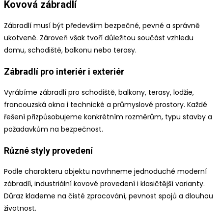
Kovová zábradlí
Zábradlí musí být především bezpečné, pevné a správně
ukotvené. Zároveň však tvoří důležitou součást vzhledu
domu, schodiště, balkonu nebo terasy.
Zábradlí pro interiér i exteriér
Vyrábíme zábradlí pro schodiště, balkony, terasy, lodžie,
francouzská okna i technické a průmyslové prostory. Každé
řešení přizpůsobujeme konkrétním rozměrům, typu stavby a
požadavkům na bezpečnost.
Různé styly provedení
Podle charakteru objektu navrhneme jednoduché moderní
zábradlí, industriální kovové provedení i klasičtější varianty.
Důraz klademe na čisté zpracování, pevnost spojů a dlouhou
životnost.